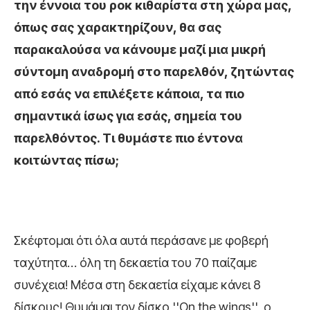
την έννοια του ροκ κιθαρίστα στη χώρα μας,
όπως σας χαρακτηρίζουν, θα σας
παρακαλούσα να κάνουμε μαζί μια μικρή
σύντομη αναδρομή στο παρελθόν, ζητώντας
από εσάς να επιλέξετε κάποια, τα πιο
σημαντικά ίσως για εσάς, σημεία του
παρελθόντος. Τι θυμάστε πιο έντονα
κοιτώντας πίσω;
Σκέφτομαι ότι όλα αυτά περάσανε με φοβερή
ταχύτητα… όλη τη δεκαετία του 70 παίζαμε
συνέχεια! Μέσα στη δεκαετία είχαμε κάνει 8
δίσκους! Θυμάμαι τον δίσκο ''On the wings'', ο