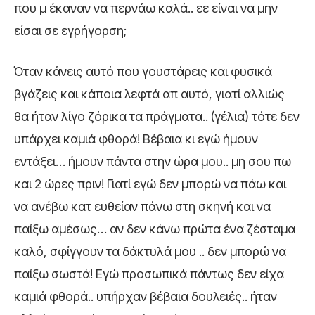
που μ έκαναν να περνάω καλά.. εε είναι να μην
είσαι σε εγρήγορση;
Όταν κάνεις αυτό που γουστάρεις και φυσικά
βγάζεις και κάποια λεφτά απ αυτό, γιατί αλλιώς
θα ήταν λίγο ζόρικα τα πράγματα.. (γέλια) τότε δεν
υπάρχει καμιά φθορά! Βέβαια κι εγώ ήμουν
εντάξει… ήμουν πάντα στην ώρα μου.. μη σου πω
και 2 ώρες πριν! Γιατί εγώ δεν μπορώ να πάω και
να ανέβω κατ ευθείαν πάνω στη σκηνή και να
παίξω αμέσως… αν δεν κάνω πρώτα ένα ζέσταμα
καλό, σφίγγουν τα δάκτυλά μου .. δεν μπορώ να
παίξω σωστά! Εγώ προσωπικά πάντως δεν είχα
καμιά φθορά.. υπήρχαν βέβαια δουλειές.. ήταν