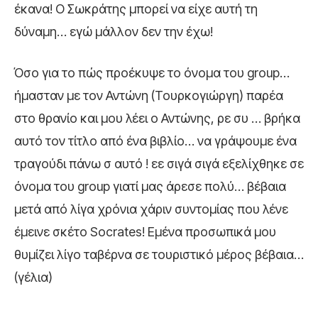
έκανα! Ο Σωκράτης μπορεί να είχε αυτή τη
δύναμη… εγώ μάλλον δεν την έχω!
Όσο για το πώς προέκυψε το όνομα του group…
ήμασταν με τον Αντώνη (Τουρκογιώργη) παρέα
στο θρανίο και μου λέει ο Αντώνης, ρε συ … βρήκα
αυτό τον τίτλο από ένα βιβλίο… να γράψουμε ένα
τραγούδι πάνω σ αυτό ! εε σιγά σιγά εξελίχθηκε σε
όνομα του group γιατί μας άρεσε πολύ… βέβαια
μετά από λίγα χρόνια χάριν συντομίας που λένε
έμεινε σκέτο Socrates! Εμένα προσωπικά μου
θυμίζει λίγο ταβέρνα σε τουριστικό μέρος βέβαια…
(γέλια)