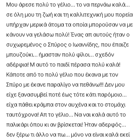
Μου άρεσε πολύ το γέλιο… το να περνάω καλά…
σε όλη μου τη ζωή και τη καλλιτεχνική μου πορεία
υπήρχαν μερικά άτομα τα οποία μπορούσαν να με
κάνουν να γελάσω πολύ! Ένας απ αυτούς ήταν ο
συχωρεμένος ο Σπύρος ο Ιωαννίδης, που έπαιζε
μπουζούκι… ήμασταν πολύ φίλοι… σχεδόν
αδέρφια! Μ αυτό το παιδί πέρασα πολύ καλά!
Κάποτε από το πολύ γέλιο που έκανα με τον
Σπύρο με έκανε παραλίγο να πεθάνω!!! Δεν μου
είχε ξανασυμβεί ποτέ έως τότε κάτι παρόμοιο…
είχα πάθει κράμπα στον αυχένα και το στομάχι
ταυτόχρονα! Απ το γέλιο… Να ναι καλά αυτό το
παλικάρι όπου κι αν βρίσκεται! Ήταν αδερφός…
δεν ξέρω τι άλλο να πω… μόνο να είναι καλά εκεί