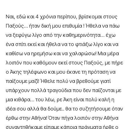
Ναι, εδώ και 4 χρόνια περίπου, βρίσκομαι στους
Παξούς… ήταν δική μου επιθυμία ! Ήθελα να πάω
να ξεφύγω λίγο από την καθημερινότητα… έχω
ένα σπίτι εκεί και ήθελα να το φτιάξω λίγο και να
καθίσω να ηρεμήσω και να χαλαρώσω! Μια μέρα
λοιπόν που καθόμουν εκεί στους Παξούς, με πήρε
ο Άκης τηλέφωνο και μου έκανε τη πρόταση να
παίξουμε μαζί! Ήθελε πολύ να βρεθούμε γιατί
υπάρχουν πολλά τραγούδια που δεν παίζονται με
μια κιθάρα… του λέω, ρε Άκη είναι πολύ καλή η
ιδέα σου αλλά θα δούμε.. θα το συζητήσουμε όταν
έρθω στην Αθήνα! Όταν πήγα λοιπόν στην Αθήνα
συναντηθήκαμε είπαμε κάποια πράγματα ήρθε ο