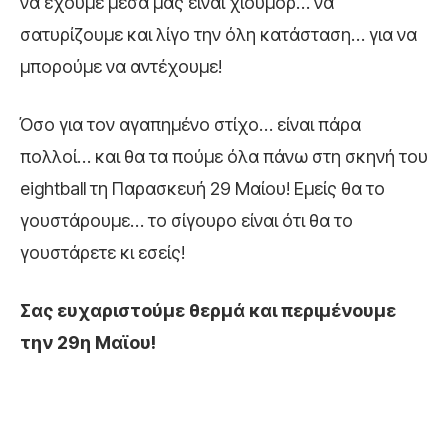
να έχουμε μέσα μας είναι χιούμορ… να
σατυρίζουμε και λίγο την όλη κατάσταση… για να
μπορούμε να αντέχουμε!
Όσο για τον αγαπημένο στίχο… είναι πάρα
πολλοί… και θα τα πούμε όλα πάνω στη σκηνή του
eightball τη Παρασκευή 29 Μαίου! Εμείς θα το
γουστάρουμε… το σίγουρο είναι ότι θα το
γουστάρετε κι εσείς!
Σας ευχαριστούμε θερμά και περιμένουμε
την 29η Μαϊου!