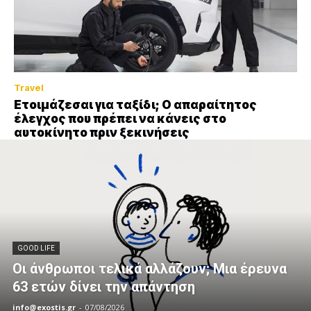
Travel
Ετοιμάζεσαι για ταξίδι; Ο απαραίτητος
έλεγχος που πρέπει να κάνεις στο
αυτοκίνητο πριν ξεκινήσεις
GOOD LIFE
Οι άνθρωποι τελικά αλλάζουν; Μια έρευνα
63 ετών δίνει την απάντηση
info@exostis.gr
-
07/08/2026