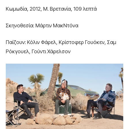
Κωμωδία, 2012, Μ. Βρετανία, 109 λεπτά
Σκηνοθεσία: Μάρτιν ΜακΝτόνα
Παίζουν: Κόλιν Φάρελ, Κρίστοφερ Γουόκεν, Σαμ
Ρόκγουελ, Γούντι Χάρελσον