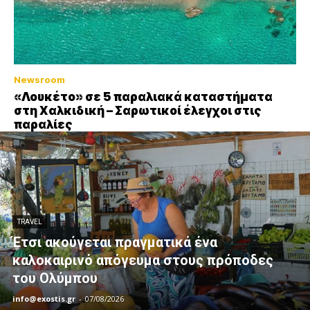
Newsroom
«Λουκέτο» σε 5 παραλιακά καταστήματα
στη Χαλκιδική – Σαρωτικοί έλεγχοι στις
παραλίες
TRAVEL
Έτσι ακούγεται πραγματικά ένα
καλοκαιρινό απόγευμα στους πρόποδες
του Ολύμπου
info@exostis.gr
-
07/08/2026