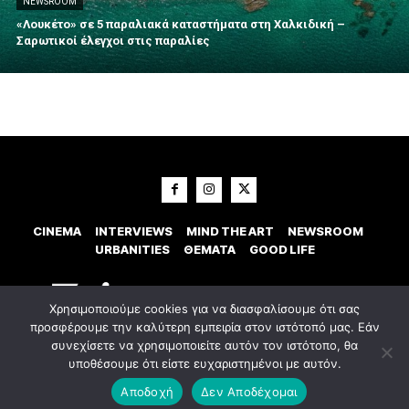
NEWSROOM
«Λουκέτο» σε 5 παραλιακά καταστήματα στη Χαλκιδική –
Σαρωτικοί έλεγχοι στις παραλίες
CINEMA
INTERVIEWS
MIND THE ART
NEWSROOM
URBANITIES
ΘΕΜΑΤΑ
GOOD LIFE
Χρησιμοποιούμε cookies για να διασφαλίσουμε ότι σας
προσφέρουμε την καλύτερη εμπειρία στον ιστότοπό μας. Εάν
συνεχίσετε να χρησιμοποιείτε αυτόν τον ιστότοπο, θα
υποθέσουμε ότι είστε ευχαριστημένοι με αυτόν.
© 2023 Εxostispress - All right reserved. Κατασκευή Ιστοσελίδας
idees
digital agency
Αποδοχή
Δεν Αποδέχομαι
Οροι χρήσης