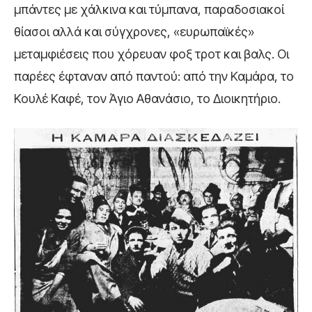
μπάντες με χάλκινα και τύμπανα, παραδοσιακοί
θίασοι αλλά και σύγχρονες, «ευρωπαϊκές»
μεταμφιέσεις που χόρευαν φοξ τροτ και βαλς. Οι
παρέες έφταναν από παντού: από την Καμάρα, το
Κουλέ Καφέ, τον Άγιο Αθανάσιο, το Διοικητήριο.