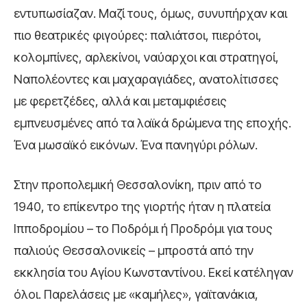
εντυπωσίαζαν. Μαζί τους, όμως, συνυπήρχαν και
πιο θεατρικές φιγούρες: παλιάτσοι, πιερότοι,
κολομπίνες, αρλεκίνοι, ναύαρχοι και στρατηγοί,
Ναπολέοντες και μαχαραγιάδες, ανατολίτισσες
με φερετζέδες, αλλά και μεταμφιέσεις
εμπνευσμένες από τα λαϊκά δρώμενα της εποχής.
Ένα μωσαϊκό εικόνων. Ένα πανηγύρι ρόλων.
Στην προπολεμική Θεσσαλονίκη, πριν από το
1940, το επίκεντρο της γιορτής ήταν η πλατεία
Ιπποδρομίου – το Ποδρόμι ή Προδρόμι για τους
παλιούς Θεσσαλονικείς – μπροστά από την
εκκλησία του Αγίου Κωνσταντίνου. Εκεί κατέληγαν
όλοι. Παρελάσεις με «καμήλες», γαϊτανάκια,