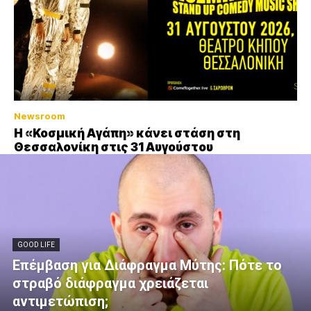
Newsroom
Η «Κοσμική Αγάπη» κάνει στάση στη
Θεσσαλονίκη στις 31 Αυγούστου
GOOD LIFE
Επέμβαση για Διάφραγμα Μύτης: Πότε το
στραβό διάφραγμα χρειάζεται
αντιμετώπιση;