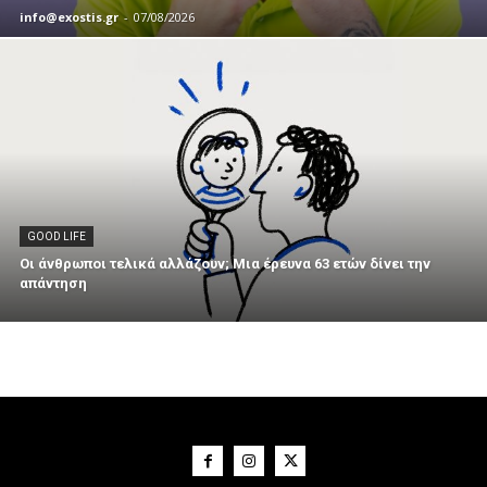
info@exostis.gr
-
07/08/2026
GOOD LIFE
Οι άνθρωποι τελικά αλλάζουν; Μια έρευνα 63 ετών δίνει την
απάντηση