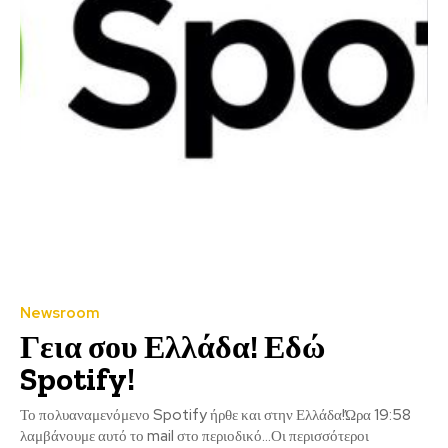
Newsroom
Γεια σου Ελλάδα! Εδώ
Spotify!
Το πολυαναμενόμενο Spotify ήρθε και στην Ελλάδα!Ώρα 19:58
λαμβάνουμε αυτό το mail στο περιοδικό...Οι περισσότεροι