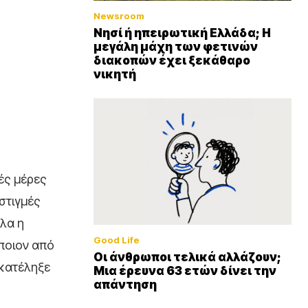
Newsroom
Νησί ή ηπειρωτική Ελλάδα; Η
μεγάλη μάχη των φετινών
διακοπών έχει ξεκάθαρο
νικητή
ές μέρες
στιγμές
ελα η
Good Life
ποιον από
Οι άνθρωποι τελικά αλλάζουν;
 κατέληξε
Μια έρευνα 63 ετών δίνει την
απάντηση