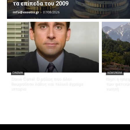
τα επίπεδα του 2009
info@exostis.gr
-
07/08/2026
CINEMA
NEWSROOM
Steve Carrel: Ο ρόλος που όλοι
Νησί ή ηπει
θεωρούσαν λάθος και τελικά έγραψε
των φετινώ
ιστορία
νικητή