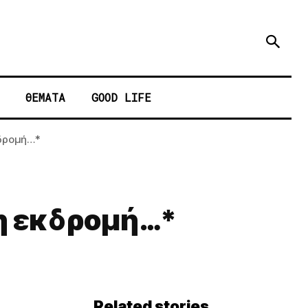
ΘΕΜΑΤΑ
GOOD LIFE
κδρομή…*
κη εκδρομή…*
Related stories