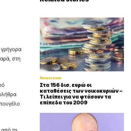
 γρήγορα
χαρά, στη
Newsroom
ρό
Στα 156 δισ. ευρώ οι
καταθέσεις των νοικοκυριών –
ουλήθρα
Τι λείπει για να φτάσουν τα
επίπεδα του 2009
μπουγέλο
 από τη