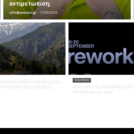
αντιμετώπιση;
info@exostis.gr
-
07/08/2026
ρωτική Ελλάδα; Η μεγάλη μάχη
NEWSROOM
ν διακοπών έχει ξεκάθαρο
Αυτό είναι το REWORKS 2026 
δυνατό line up, ever!