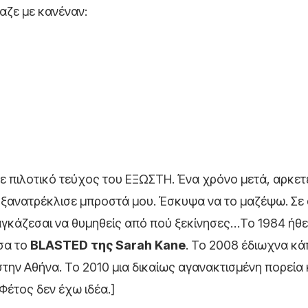
αζε με κανέναν:
σε πιλοτικό τεύχος του ΕΞΩΣΤΗ. Ένα χρόνο μετά, αρκετ
 ξανατρέκλισε μπροστά μου. Έσκυψα να το μαζέψω. Σε 
ναγκάζεσαι να θυμηθείς από πού ξεκίνησες…Το 1984 ήθ
σα το
BLASTED της Sarah Kane
. Το 2008 έδιωχνα κά
 στην Αθήνα. Το 2010 μια δικαίως αγανακτισμένη πορεία
Φέτος δεν έχω ιδέα.]