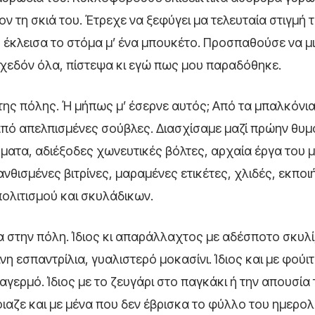
ν τη σκιά του. Έτρεχε να ξεφύγει μα τελευταία στιγμή 
υ έκλεισα το στόμα μ’ ένα μπουκέτο. Προσπαθούσε να μ
 σχεδόν όλα, πίστεψα κι εγώ πως μου παραδόθηκε.
 της πόλης. Ή μήπως μ’ έσερνε αυτός; Από τα μπαλκόνι
 από απελπισμένες σούβλες. Διασχίσαμε μαζί πρώην θυμ
ατα, αδιέξοδες χωνευτικές βόλτες, αρχαία έργα του μ
ισμένες βιτρίνες, μαραμένες ετικέτες, χλιδές, εκποιή
πολιτισμού και σκυλάδικων.
την πόλη. Ίδιος κι απαράλλαχτος με αδέσποτο σκυλί,
η εσπαντρίλια, γυαλιστερό μοκασίνι. Ίδιος και με φούιτ
γερμό. Ίδιος με το ζευγάρι στο παγκάκι ή την απουσία 
οιαζε και με μένα που δεν έβρισκα το φύλλο του ημερο