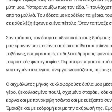
μύτη μου. Ύστερα νομίζω πως τον είδα. Ή τουλάχιστο
από τα μαλλιά. Του έδεσα με κορδέλες τα χέρια, το
σε κάθε λέξη έφτυνε κι ένα πέταλο. Όταν τα τίναξε
Σαν τρόπαιο, τον έσυρα επιδεικτικά στους δρόμους
μας έραιναν με στεφάνια από σκουπίδια και τσίκνα
ταβέρνες, εμπριμέ καφέ, ποδηλατοδρόμους φαντάσμ
τουριστικές φωτογραφίες. Περάσαμε μπροστά από ανθ
νυσταγμένα κεπέγκια, άνεργα ενοικιάζεται, αφίσες 
Ο αιχμάλωτος μήνας κυκλοφορούσε δίπλα μου μέσα σ
γέρο, ξεκοιλιασμένο πουλί, σχισμένο σταράκι, κόκκιν
κόρνα και με πανάκριβη τσάντα και με ευέξαπτο συνα
Έμοιαζε και με εκδρομή και με την ακύρωσή της. Έμ