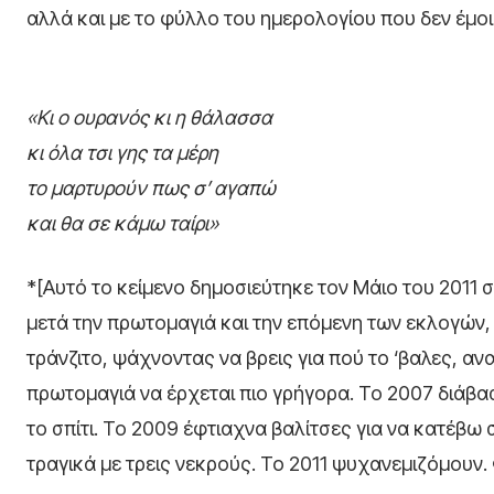
αλλά και με το φύλλο του ημερολογίου που δεν έμοι
«Κι ο ουρανός κι η θάλασσα
κι όλα τσι γης τα μέρη
το μαρτυρούν πως σ’ αγαπώ
και θα σε κάμω ταίρι»
*[Αυτό το κείμενο δημοσιεύτηκε τον Μάιο του 2011 
μετά την πρωτομαγιά και την επόμενη των εκλογών,
τράνζιτο, ψάχνοντας να βρεις για πού το ‘βαλες, α
πρωτομαγιά να έρχεται πιο γρήγορα. Το 2007 διάβα
το σπίτι. Το 2009 έφτιαχνα βαλίτσες για να κατέβω
τραγικά με τρεις νεκρούς. Το 2011 ψυχανεμιζόμουν. 