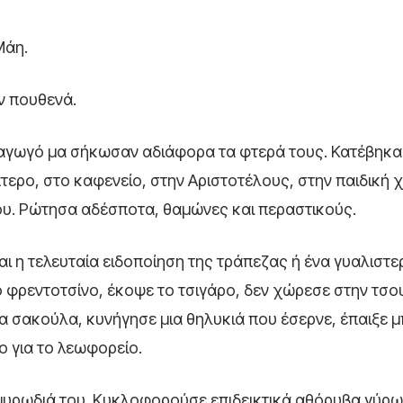
Μάη.
αν πουθενά.
αγωγό μα σήκωσαν αδιάφορα τα φτερά τους. Κατέβηκα
πτερο, στο καφενείο, στην Αριστοτέλους, στην παιδική 
ου. Ρώτησα αδέσποτα, θαμώνες και περαστικούς.
ι η τελευταία ειδοποίηση της τράπεζας ή ένα γυαλιστε
ο φρεντοτσίνο, έκοψε το τσιγάρο, δεν χώρεσε στην τσ
α σακούλα, κυνήγησε μια θηλυκιά που έσερνε, έπαιξε 
ιο για το λεωφορείο.
μυρωδιά του. Κυκλοφορούσε επιδεικτικά αθόρυβα γύρω