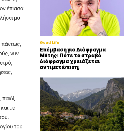
τον έπιασα
ιλήσει μα
Good Life
α πάντως,
Επέμβαση για Διάφραγμα
ούς, νυν
Μύτης: Πότε το στραβό
διάφραγμα χρειάζεται
ετρό,
αντιμετώπιση;
σεις,
 παιδί,
 και με
του.
λογίου του