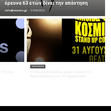
έρευνα 63 ετών δίνει την απάντηση
info@exostis.gr
-
07/08/2026
NEWSROOM
– Το πιο
Η «Κοσμική Αγάπη» κάνει στάση στη
Θεσσαλονίκη στις 31 Αυγούστου