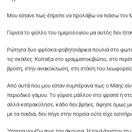
Μου είπανε πως έπρεπε να προλάβω να πιάσω τον 
Γύρισα το φύλλο του ημερολογίου μα αυτός δεν ήτ
Ρώτησα δυο φρέσκα φοβητσιάρικα πουλιά στο φωτ
τις σκάλες. Κοίταξα στο γραμματοκιβώτιο, στο περί
βρύση, στην ανακύκλωση, στη στάση του λεωφορεί
Από αυτά που μου είπαν συμπέρανα πως ο Μάης είνα
περιοδικό γάμου. Το γύρισε μάλλον στο φραπέ ή στ
αλλά κατρακύλησε, κάδο δεν βρήκε, άφησε όμως μι
με τα παιδιά, δεν πήγε στην πορεία ούτε είχε εισιτήρ
Ύστερα νομίζω πως τον άκουσα. Ή τουλάχιστον τη 