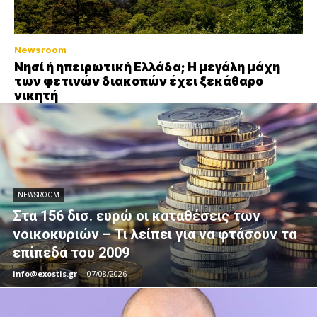
Newsroom
Νησί ή ηπειρωτική Ελλάδα; Η μεγάλη μάχη
των φετινών διακοπών έχει ξεκάθαρο
νικητή
NEWSROOM
Στα 156 δισ. ευρώ οι καταθέσεις των
νοικοκυριών – Τι λείπει για να φτάσουν τα
επίπεδα του 2009
info@exostis.gr
-
07/08/2026