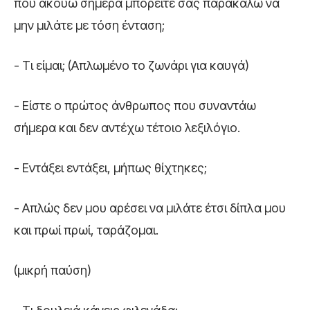
που ακούω σήμερα μπορείτε σας παρακαλώ να
μην μιλάτε με τόση ένταση;
- Τι είμαι; (Απλωμένο το ζωνάρι για καυγά)
- Είστε ο πρώτος άνθρωπος που συναντάω
σήμερα και δεν αντέχω τέτοιο λεξιλόγιο.
- Εντάξει εντάξει, μήπως θίχτηκες;
- Απλώς δεν μου αρέσει να μιλάτε έτσι δίπλα μου
και πρωί πρωί, ταράζομαι.
(μικρή παύση)