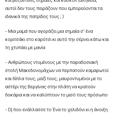
και βυζαντινές σημαίες και κασκόλ (αλήθεια,
αυτοί δεν τους πειράζουν που εμπορεύονται τα
ιδανικά της πατρίδος τους ; )
- Μια μαμά που αγοράζει μια σημαία σ' ένα
κοριτσάκι στο καρότσι κι αυτό την σέρνει κάτω και
τη χτυπάει με μανία
- Ανθρώπους ντυμένους με την παραδοσιακή
στολή Μακεδονομάχων να περπατούν καμαρωτοί
και δίπλα τους, μαζί τους, μαυροντυμένοι με το
αστέρι της Βεργίνας στην πλάτη να κρατούν
δοκάρια και να καλύπτουν το μισό τους πρόσωπο
- Dj που ενάλλασσε το Ένα το χελιδόνι κι η άνοιξη