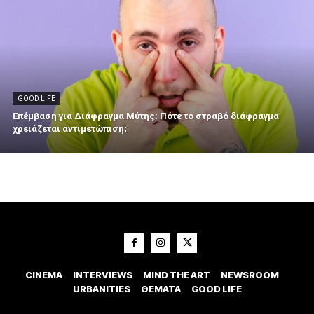
GOOD LIFE
Επέμβαση για Διάφραγμα Μύτης: Πότε το στραβό διάφραγμα
χρειάζεται αντιμετώπιση;
CINEMA
INTERVIEWS
MIND THE ART
NEWSROOM
URBANITIES
ΘΕΜΑΤΑ
GOOD LIFE